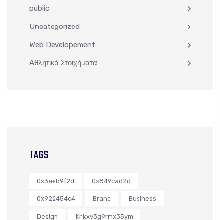
public
Uncategorized
Web Developement
Αθλητικά Στοιχήματα
TAGS
0x3aeb9f2d
0x849cad2d
0x922454c4
Brand
Business
Design
Knkxv3g9rmx35ym